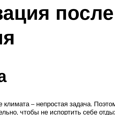
зация после
ия
а
е климата – непростая задача. Поэт
ьно, чтобы не испортить себе отды