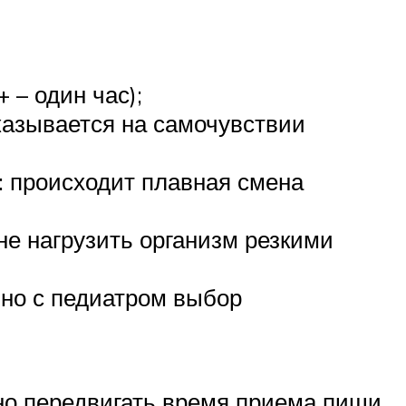
 – один час);
сказывается на самочувствии
е: происходит плавная смена
не нагрузить организм резкими
ьно с педиатром выбор
но передвигать время приема пищи