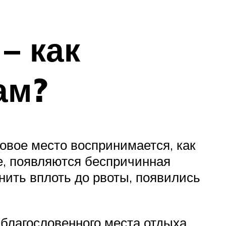
– как
ам?
новое место воспринимается, как
те, появляются беспричинная
нить вплоть до рвоты, появились
о благословенного места отдыха.