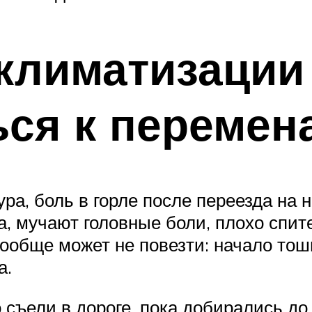
лиматизации 
ся к перемен
а, боль в горле после переезда на 
а, мучают головные боли, плохо спи
вообще может не повезти: начало тош
а.
о съели в дороге, пока добирались д